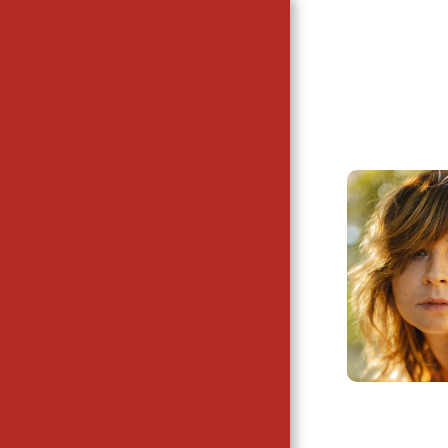
CPDS
HOME
THE AGENCY
OUR ACTIVITY
WHO IS ON THE
SCENE