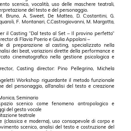
nto scenico, vocalità, uso delle maschere teatrali,
terpretazione del testo e del personaggio.
M. Bruno, A. Sweet, De Matteo, D. C:ostantini, G.
quaroli, F. Montanari, C.Castrogiovanni, M. Margotta,
r il Casting “Dal testo al Set – Il provino perfetto”
rector di Flavia Poerio e Giulia Appoloni –
le di preparazione al casting, specializzato nella
alisi dei beat, variazioni dirette della performance e
rcato cinematografico nella gestione psicologica e
tor, Casting director: Pino Pellegrino, Michela
eletti Workshop riguardante il metodo funzionale
ne del personaggio, all’analisi del testo e creazione
Monica, Seminario
 spazio scenico come fenomeno antropologico e
ggi del gesto vocale
itazione teatrale
e (classica e moderna), uso consapevole di corpo e
ovimento scenico, analisi del testo e costruzione del