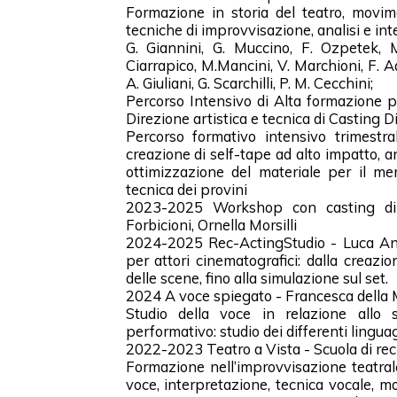
Formazione in storia del teatro, movime
tecniche di improvvisazione, analisi e in
G. Giannini, G. Muccino, F. Ozpetek, 
Ciarrapico, M.Mancini, V. Marchioni, F. A
A. Giuliani, G. Scarchilli, P. M. Cecchini;
Percorso Intensivo di Alta formazione pe
Direzione artistica e tecnica di Casting Di
Percorso formativo intensivo trimestra
creazione di self-tape ad alto impatto, an
ottimizzazione del materiale per il me
tecnica dei provini
2023-2025 Workshop con casting direc
Forbicioni, Ornella Morsilli
2024-2025 Rec-ActingStudio - Luca Ang
per attori cinematografici: dalla creazio
delle scene, fino alla simulazione sul set.
2024 A voce spiegato - Francesca della 
Studio della voce in relazione allo
performativo: studio dei differenti lingua
2022-2023 Teatro a Vista - Scuola di rec
Formazione nell’improvvisazione teatral
voce, interpretazione, tecnica vocale, m