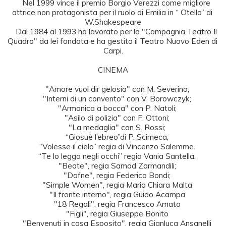
    Nel 1999 vince il premio Borgio Verezzi come migliore 
attrice non protagonista per il ruolo di Emilia in “ Otello” di 
W.Shakespeare

    Dal 1984 al 1993 ha lavorato per la "Compagnia Teatro Il 
Quadro" da lei fondata e ha gestito il Teatro Nuovo Eden di 
Carpi.

CINEMA

    "Amore vuol dir gelosia" con M. Severino;

    "Interni di un convento" con V. Borowczyk;

    "Armonica a bocca" con P. Natoli;

    "Asilo di polizia" con F. Ottoni;

    "La medaglia" con S. Rossi;

    “Giosuè l’ebreo”di P. Scimeca;

    “Volesse il cielo” regia di Vincenzo Salemme.

    “Te lo leggo negli occhi” regia Vania Santella.

    "Beate", regia Samad Zarmandili;

    "Dafne", regia Federico Bondi;

    "Simple Women", regia Maria Chiara Malta

    "Il fronte interno", regia Guido Acampa

    "18 Regali", regia Francesco Amato

    "Figli", regia Giuseppe Bonito

    "Benvenuti in casa Esposito", regia Gianluca Ansanelli
