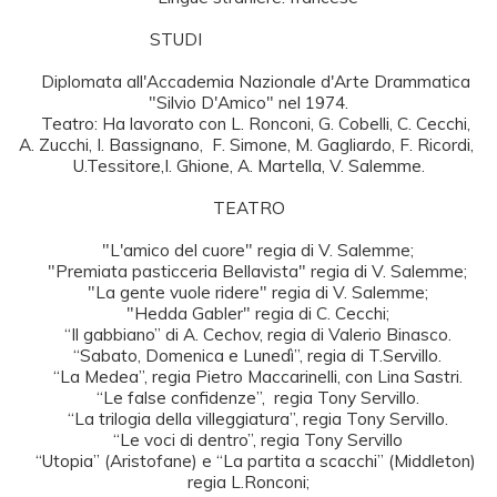
   STUDI                                    

    Diplomata all'Accademia Nazionale d'Arte Drammatica 
"Silvio D'Amico" nel 1974.

    Teatro: Ha lavorato con L. Ronconi, G. Cobelli, C. Cecchi, 
A. Zucchi, I. Bassignano,  F. Simone, M. Gagliardo, F. Ricordi, 
U.Tessitore,I. Ghione, A. Martella, V. Salemme.

TEATRO

    "L'amico del cuore" regia di V. Salemme;

    "Premiata pasticceria Bellavista" regia di V. Salemme;

    "La gente vuole ridere" regia di V. Salemme;

    "Hedda Gabler" regia di C. Cecchi;

    “Il gabbiano” di A. Cechov, regia di Valerio Binasco.

    “Sabato, Domenica e Lunedì”, regia di T.Servillo.

    “La Medea”, regia Pietro Maccarinelli, con Lina Sastri.

    “Le false confidenze”,  regia Tony Servillo.

    “La trilogia della villeggiatura”, regia Tony Servillo.

    “Le voci di dentro”, regia Tony Servillo

    “Utopia” (Aristofane) e “La partita a scacchi” (Middleton) 
regia L.Ronconi;
