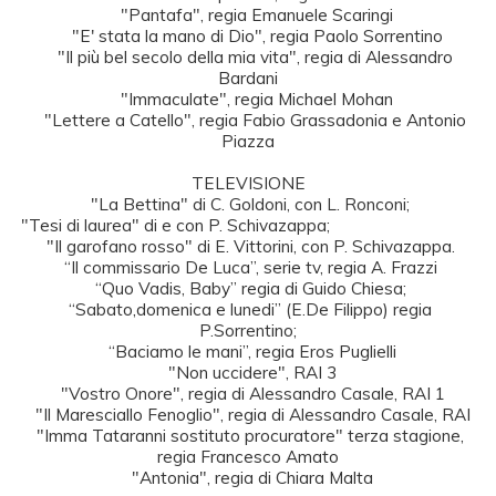
    "Pantafa", regia Emanuele Scaringi

    "E' stata la mano di Dio", regia Paolo Sorrentino

    "Il più bel secolo della mia vita", regia di Alessandro 
Bardani

    "Immaculate", regia Michael Mohan

    "Lettere a Catello", regia Fabio Grassadonia e Antonio 
Piazza

TELEVISIONE

 "La Bettina" di C. Goldoni, con L. Ronconi;

 "Tesi di laurea" di e con P. Schivazappa;                                                          

 "Il garofano rosso" di E. Vittorini, con P. Schivazappa.

 “Il commissario De Luca”, serie tv, regia A. Frazzi

 “Quo Vadis, Baby” regia di Guido Chiesa;

  “Sabato,domenica e lunedi” (E.De Filippo) regia 
P.Sorrentino;

  “Baciamo le mani”, regia Eros Puglielli

  "Non uccidere", RAI 3

  "Vostro Onore", regia di Alessandro Casale, RAI 1

  "Il Maresciallo Fenoglio", regia di Alessandro Casale, RAI

  "Imma Tataranni sostituto procuratore" terza stagione, 
regia Francesco Amato
