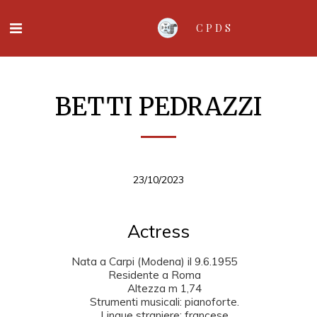
CPDS
BETTI PEDRAZZI
23/10/2023
Actress
    Nata a Carpi (Modena) il 9.6.1955       

    Residente a Roma       

    Altezza m 1,74

    Strumenti musicali: pianoforte.

    Lingue straniere: francese
