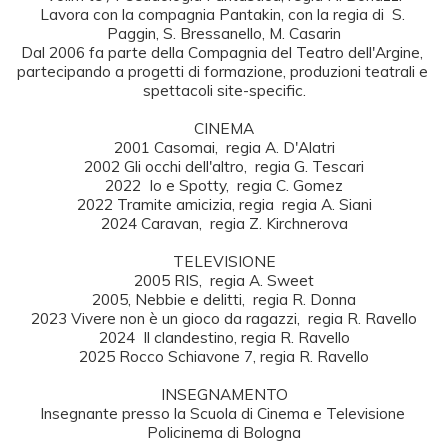
Lavora con la compagnia Pantakin, con la regia di  S. 
Paggin, S. Bressanello, M. Casarin

Dal 2006 fa parte della Compagnia del Teatro dell'Argine, 
partecipando a progetti di formazione, produzioni teatrali e 
spettacoli site-specific.

CINEMA

2001 Casomai,  regia A. D'Alatri

2002 Gli occhi dell'altro,  regia G. Tescari

2022  Io e Spotty,  regia C. Gomez

2022 Tramite amicizia, regia  regia A. Siani

2024 Caravan,  regia Z. Kirchnerova

TELEVISIONE

2005 RIS,  regia A. Sweet

2005, Nebbie e delitti,  regia R. Donna

2023 Vivere non è un gioco da ragazzi,  regia R. Ravello

2024  Il clandestino, regia R. Ravello

2025 Rocco Schiavone 7, regia R. Ravello

INSEGNAMENTO

Insegnante presso la Scuola di Cinema e Televisione 
Policinema di Bologna