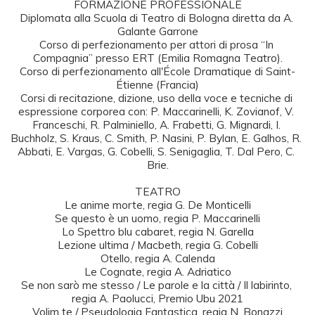
FORMAZIONE PROFESSIONALE

Diplomata alla Scuola di Teatro di Bologna diretta da A. 
Galante Garrone

Corso di perfezionamento per attori di prosa “In 
Compagnia” presso ERT (Emilia Romagna Teatro).

Corso di perfezionamento all'École Dramatique di Saint-
Étienne (Francia)

Corsi di recitazione, dizione, uso della voce e tecniche di 
espressione corporea con: P. Maccarinelli, K. Zovianof, V. 
Franceschi, R. Palminiello, A. Frabetti, G. Mignardi, I. 
Buchholz, S. Kraus, C. Smith, P. Nasini, P. Bylan, E. Galhos, R. 
Abbati, E. Vargas, G. Cobelli, S. Senigaglia, T. Dal Pero, C. 
Brie.

TEATRO

Le anime morte, regia G. De Monticelli

Se questo è un uomo, regia P. Maccarinelli

Lo Spettro blu cabaret, regia N. Garella

Lezione ultima / Macbeth, regia G. Cobelli

Otello, regia A. Calenda

Le Cognate, regia A. Adriatico

Se non sarò me stesso / Le parole e la città / Il labirinto, 
regia A. Paolucci, Premio Ubu 2021

Volim te / Pseudologia Fantastica, regia N. Bonazzi
