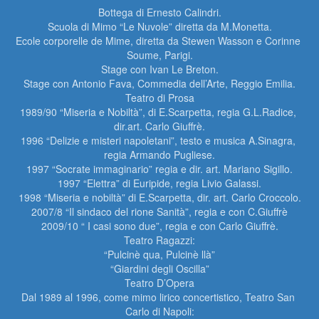
Bottega di Ernesto Calindri.

Scuola di Mimo “Le Nuvole” diretta da M.Monetta.

Ecole corporelle de Mime, diretta da Stewen Wasson e Corinne 
Soume, Parigi.

Stage con Ivan Le Breton.

Stage con Antonio Fava, Commedia dell’Arte, Reggio Emilia.

Teatro di Prosa

1989/90 “Miseria e Nobiltà”, di E.Scarpetta, regia G.L.Radice, 
dir.art. Carlo Giuffrè.

1996 “Delizie e misteri napoletani”, testo e musica A.Sinagra, 
regia Armando Pugliese.

1997 “Socrate immaginario” regia e dir. art. Mariano Sigillo.

1997 “Elettra” di Euripide, regia Livio Galassi.

1998 “Miseria e nobiltà” di E.Scarpetta, dir. art. Carlo Croccolo.

2007/8 “Il sindaco del rione Sanità”, regia e con C.Giuffrè

2009/10 “ I casi sono due”, regia e con Carlo Giuffrè.

Teatro Ragazzi:

“Pulcinè qua, Pulcinè llà”

“Giardini degli Oscilla”

Teatro D’Opera

Dal 1989 al 1996, come mimo lirico concertistico, Teatro San 
Carlo di Napoli:
