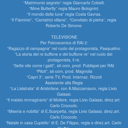
“Matrimonio segreto” regia Giancarlo Cobelli.

“Mme Butterfly” regia Mauro Bolognini.

“Il mondo della luna” regia Costa Gavras.

“Il Flaminio”, “Cantatrici villane”, “Convitato di pietra”, regia 
Roberto De Simone.

TELEVISIONE

Per Palcoscenico di RAI 2:

“Ragazzo di campagna” nel ruolo del protagonista, Pasqualino.

“La storia del re buffone e del buffone re” nel ruolo del 
protagonista, il re.

“Sette vite come i gatti”, sit-com, prod. Publispei per RAI.

“Piloti”, sit-com, prod. Magnolia

“Capri 3”, serie TV, Prod. Internaz. Rizzoli

Assistente alla Regia

“La Lisistrata” di Aristofane, con A.Mazzamauro, regia Livio 
Galassi.

“Il malato immaginario” di Moliere, regia Livio Galassi, direz.art. 
Carlo Croccolo.

“Miseria e nobiltà” di E.Scarpetta, regia Livio Galassi, direz.art. 
Carlo Croccolo.

“Natale in casa Cupiello” di E. De Filippo, regia e direz.art. Carlo 