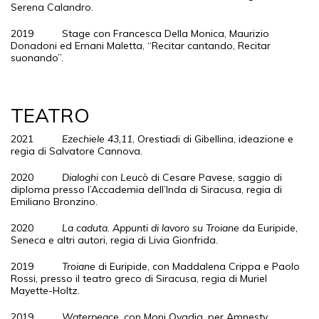
Serena Calandro.
2019 Stage con Francesca Della Monica, Maurizio
Donadoni ed Ernani Maletta, “Recitar cantando, Recitar
suonando”.
TEATRO
2021
Ezechiele 43,11
, Orestiadi di Gibellina, ideazione e
regia di Salvatore Cannova.
2020
Dialoghi con Leucò
di Cesare Pavese, saggio di
diploma presso l’Accademia dell’Inda di Siracusa, regia di
Emiliano Bronzino.
2020
La caduta. Appunti di lavoro su Troiane
da Euripide,
Seneca e altri autori, regia di Livia Gionfrida.
2019
Troiane
di Euripide, con Maddalena Crippa e Paolo
Rossi, presso il teatro greco di Siracusa, regia di Muriel
Mayette-Holtz.
2019
Waterpeace
, con Moni Ovadia, per Amnesty