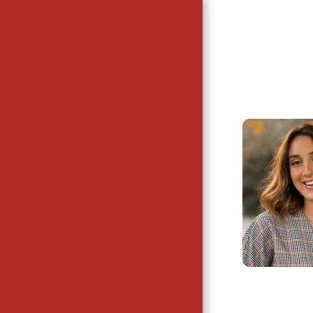
CPDS
HOME
L'AGENZIA
LA NOSTRA
ATTIVITA'
CHI E' DI SCENA