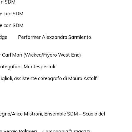
con SDM
zione con SDM
zione con SDM
Bridge Performer Alexzandra Sarmiento
r Carl Man (Wicked/Fiyero West End)
ontegufoni, Montespertoli
oli, assistente coreografo di Mauro Astolfi
gno/Alice Mistroni, Ensemble SDM – Scuola del
ecchi
gia Sergio Palmieri, Compagnia “I ragazzi