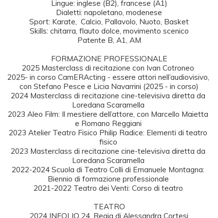
Lingue: inglese (B2), francese (A1)

Dialetti: napoletano, modenese

Sport: Karate,  Calcio, Pallavolo, Nuoto, Basket

Skills: chitarra, flauto dolce, movimento scenico

Patente B, A1, AM

FORMAZIONE PROFESSIONALE

2025 Masterclass di recitazione con Ivan Cotroneo 

2025- in corso CamERActing - essere attori nell’audiovisivo, 
con Stefano Pesce e Licia Navarrini (2025 - in corso)

2024 Masterclass di recitazione cine-televisiva diretta da 
Loredana Scaramella 

2023 Aleo Film: Il mestiere dell’attore, con Marcello Maietta 
e Romano Reggiani 

2023 Atelier Teatro Fisico Philip Radice: Elementi di teatro 
fisico 

2023 Masterclass di recitazione cine-televisiva diretta da 
Loredana Scaramella 

2022-2024 Scuola di Teatro Colli di Emanuele Montagna: 
Biennio di formazione professionale 

2021-2022 Teatro dei Venti: Corso di teatro 

TEATRO

2024 INFOLIO 24, Regia di Alessandra Cortesi
